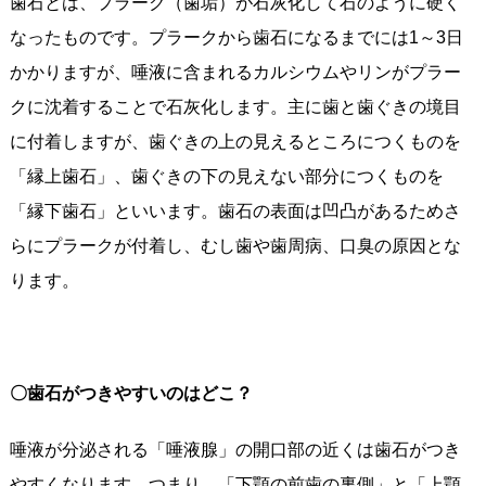
歯石とは、プラーク（歯垢）が石灰化して石のように硬く
なったものです。プラークから歯石になるまでには1～3日
かかりますが、唾液に含まれるカルシウムやリンがプラー
クに沈着することで石灰化します。主に歯と歯ぐきの境目
に付着しますが、歯ぐきの上の見えるところにつくものを
「縁上歯石」、歯ぐきの下の見えない部分につくものを
「縁下歯石」といいます。歯石の表面は凹凸があるためさ
らにプラークが付着し、むし歯や歯周病、口臭の原因とな
ります。
〇歯石がつきやすいのはどこ？
唾液が分泌される「唾液腺」の開口部の近くは歯石がつき
やすくなります。つまり、「下顎の前歯の裏側」と「上顎