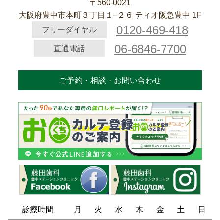
〒560-0021
大阪府豊中市本町３丁目１−２６ ティオ阪急豊中 1F
0120-469-418
フリーダイヤル
06-6846-7700
直通電話
ご予約・相談・お問い合わせ
診療時間
月
火
水
木
金
土
日