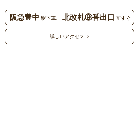
阪急豊中
北改札⑨番出口
駅下車。
前すぐ
詳しいアクセス⇒