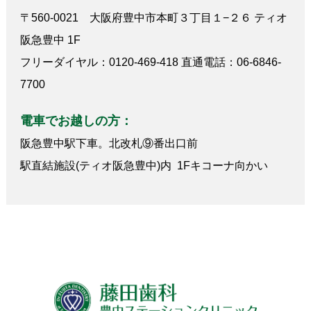
〒560-0021 大阪府豊中市本町３丁目１−２６ ティオ
阪急豊中 1F
フリーダイヤル：0120-469-418 直通電話：06-6846-
7700
電車でお越しの方：
阪急豊中駅下車。北改札⑨番出口前
駅直結施設(ティオ阪急豊中)内 1Fキコーナ向かい