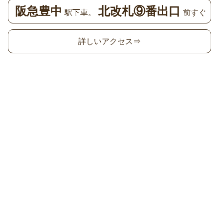
阪急豊中
北改札⑨番出口
駅下車。
前すぐ
詳しいアクセス⇒