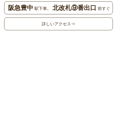
阪急豊中
北改札⑨番出口
駅下車。
前すぐ
詳しいアクセス⇒