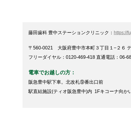
藤田歯科 豊中ステーションクリニック：
https://f
〒560-0021 大阪府豊中市本町３丁目１−２６ 
フリーダイヤル：0120-469-418 直通電話：06-684
電車でお越しの方：
阪急豊中駅下車。北改札⑨番出口前
駅直結施設(ティオ阪急豊中)内 1Fキコーナ向か