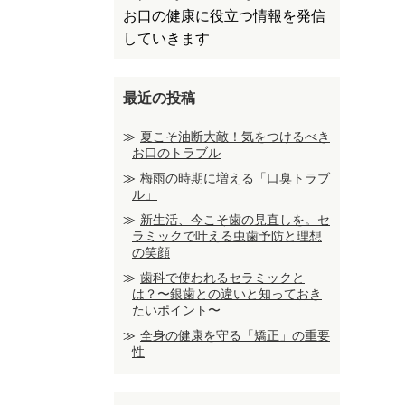
お口の健康に役立つ情報を発信
していきます
最近の投稿
夏こそ油断大敵！気をつけるべき
お口のトラブル
梅雨の時期に増える「口臭トラブ
ル」
新生活、今こそ歯の見直しを。セ
ラミックで叶える虫歯予防と理想
の笑顔
歯科で使われるセラミックと
は？〜銀歯との違いと知っておき
たいポイント〜
全身の健康を守る「矯正」の重要
性