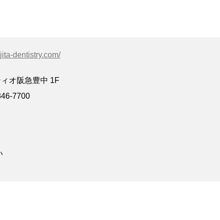
ujita-dentistry.com/
ティオ阪急豊中 1F
6-7700
い