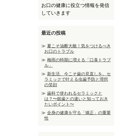
お口の健康に役立つ情報を発信
していきます
最近の投稿
夏こそ油断大敵！気をつけるべき
お口のトラブル
梅雨の時期に増える「口臭トラブ
ル」
新生活、今こそ歯の見直しを。セ
ラミックで叶える虫歯予防と理想
の笑顔
歯科で使われるセラミックと
は？〜銀歯との違いと知っておき
たいポイント〜
全身の健康を守る「矯正」の重要
性