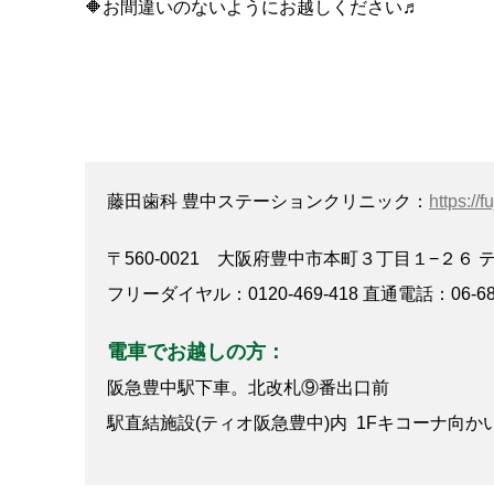
🔶お間違いのないようにお越しください♬
藤田歯科 豊中ステーションクリニック：
https://f
〒560-0021 大阪府豊中市本町３丁目１−２６ 
フリーダイヤル：0120-469-418 直通電話：06-684
電車でお越しの方：
阪急豊中駅下車。北改札⑨番出口前
駅直結施設(ティオ阪急豊中)内 1Fキコーナ向か