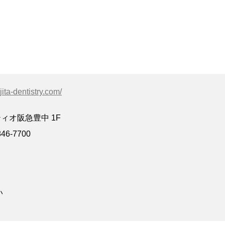
ujita-dentistry.com/
ティオ阪急豊中 1F
6-7700
い