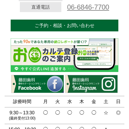
06-6846-7700
直通電話
ご予約・相談・お問い合わせ
診療時間
月
火
水
木
金
土
日
9:30～13:30
◯
◯
◯
◯
◯
☆
◎
(最終受付13:00)