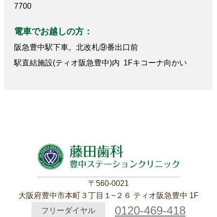
7700
電車でお越しの方：
阪急豊中駅下車。北改札⑨番出口前
駅直結施設(ティオ阪急豊中)内 1Fキコーナ向かい
〒560-0021
大阪府豊中市本町３丁目１−２６ ティオ阪急豊中 1F
0120-469-418
フリーダイヤル