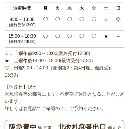
診療時間
月
火
水
木
金
土
日
9:30～13:30
◯
◯
◯
◯
◯
☆
◎
(最終受付13:00)
15:00～18:30
◯
◯
◯
◯
◯
★
－
(最終受付18:00)
☆…土曜午前9:00～13:00(最終受付12:30)
★…土曜午後14:30～18:00(最終受付17:30)
◎…日曜9:00～14:00（原則第2・第4日曜。最終受付
13:30）
【休診日】祝日
※勉強会等の都合により、不定期で休診となることがござ
います。
詳しくはお電話でご確認の上、ご予約ください。
阪急豊中
北改札⑨番出口
駅下車。
前すぐ