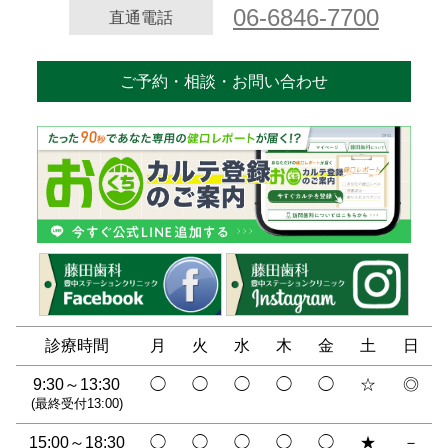
06-6846-7700
直通電話
ご予約・相談・お問い合わせ
診療時間
月
火
水
木
金
土
日
9:30～13:30
◯
◯
◯
◯
◯
☆
◎
(最終受付13:00)
15:00～18:30
◯
◯
◯
◯
◯
★
－