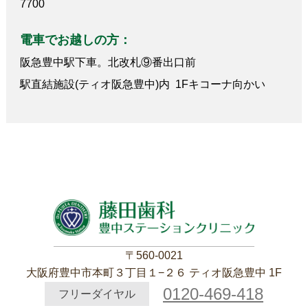
7700
電車でお越しの方：
阪急豊中駅下車。北改札⑨番出口前
駅直結施設(ティオ阪急豊中)内 1Fキコーナ向かい
〒560-0021
大阪府豊中市本町３丁目１−２６ ティオ阪急豊中 1F
0120-469-418
フリーダイヤル