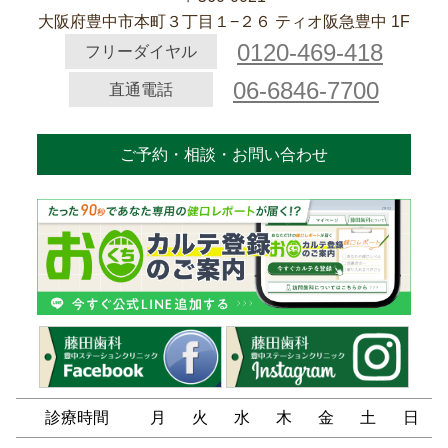
大阪府豊中市本町３丁目１−２６ ティオ阪急豊中 1F
0120-469-418
フリーダイヤル
06-6846-7700
直通電話
ご予約・相談・お問い合わせ
診療時間
月
火
水
木
金
土
日